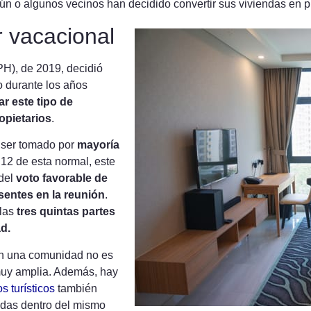
ún o algunos vecinos han decidido convertir sus viviendas en pi
er vacacional
H), de 2019, decidió
 durante los años
ar este tipo de
ropietarios
.
e ser tomado por
mayoría
o 12 de esta normal, este
del
voto favorable de
esentes en la reunión
.
las
tres quintas partes
d.
o en una comunidad no es
muy amplia. Además, hay
os turísticos
también
endas dentro del mismo