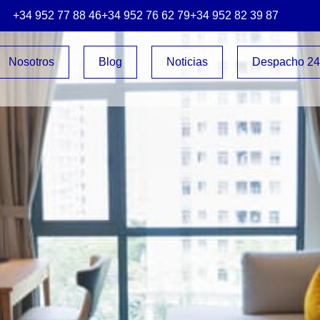
+34 952 77 88 46
+34 952 76 62 79
+34 952 82 39 87
Nosotros
Blog
Noticias
Despacho 2